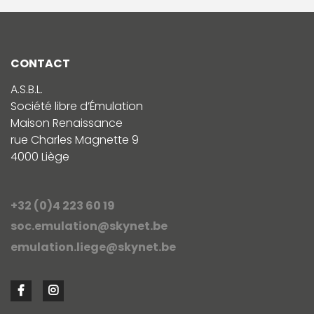
CONTACT
A.S.B.L.
Société libre d’Émulation
Maison Renaissance
rue Charles Magnette 9
4000 Liège
+32 (0)4 223 60 19
soc.emulation@skynet.be
emulation.liege@skynet.be