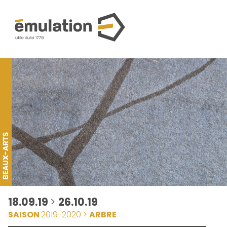
18.09.19
>
26.10.19
SAISON
2019-2020 >
ARBRE