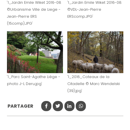
'1_Jardin Emile Wiket 2016-08
'1_Jardin Emile Wiket 2016-08
©Urbanisme Ville de Liege -
©VDL-Jean-Pierre
Jean-Pierre ERS
ERScomp.JPG'
(15comp).JPG'
'1_Parc Saint-Agathe Liège -
'1_2016_Coteaux de la
photo J-L Deru.jpg'
Citadelle © Marc Wendelski
(39).jpg'
PARTAGER