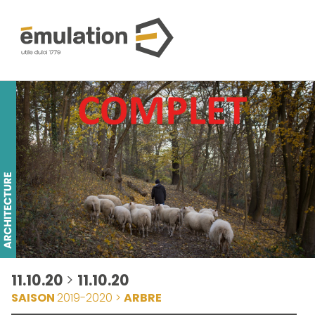
11.10.20
>
11.10.20
SAISON
2019-2020 >
ARBRE