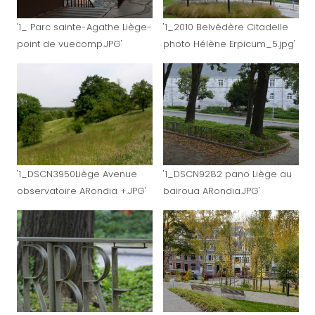
'1_ Parc sainte-Agathe Liège-
'1_2010 Belvédère Citadelle
point de vuecomp.JPG'
photo Hélène Erpicum_5.jpg'
'1_DSCN3950Liège Avenue
'1_DSCN9282 pano Liège au
observatoire ARondia +.JPG'
bairoua ARondia.JPG'