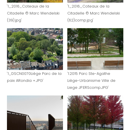
'1_2016_Coteaux de la
'1_2016_Coteaux de la
Citadelle © Marc Wendelski
Citadelle © Marc Wendelski
(39).jpg'
(62)comp.jpg'
'1_DSCN0070Liège Parc de la
'1.2015 Parc Ste-Agathe
paix ARondia +.JPG'
Liège-Urbanisme Ville de
Liege JP.ERScomp.JPG'