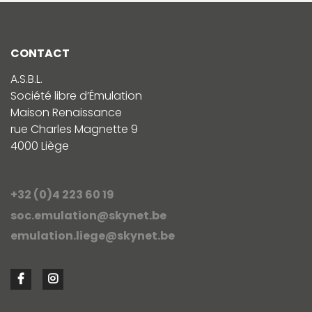
CONTACT
A.S.B.L.
Société libre d’Émulation
Maison Renaissance
rue Charles Magnette 9
4000 Liège
+32 (0)4 223 60 19
soc.emulation@skynet.be
emulation.liege@skynet.be