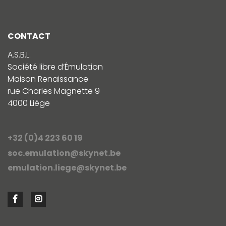
CONTACT
A.S.B.L.
Société libre d’Émulation
Maison Renaissance
rue Charles Magnette 9
4000 Liège
+32 (0)4 223 60 19
soc.emulation@skynet.be
emulation.liege@skynet.be