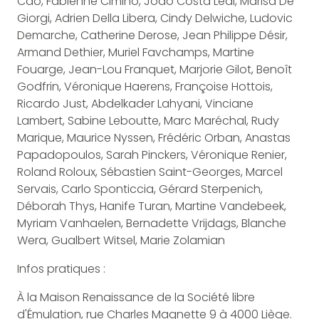
Cao, Fabienne Cimino, Joao Costa Leal, Marisa De
Giorgi, Adrien Della Libera, Cindy Delwiche, Ludovic
Demarche, Catherine Derose, Jean Philippe Désir,
Armand Dethier, Muriel Favchamps, Martine
Fouarge, Jean-Lou Franquet, Marjorie Gilot, Benoît
Godfrin, Véronique Haerens, Françoise Hottois,
Ricardo Just, Abdelkader Lahyani, Vinciane
Lambert, Sabine Leboutte, Marc Maréchal, Rudy
Marique, Maurice Nyssen, Frédéric Orban, Anastas
Papadopoulos, Sarah Pinckers, Véronique Renier,
Roland Roloux, Sébastien Saint-Georges, Marcel
Servais, Carlo Sponticcia, Gérard Sterpenich,
Déborah Thys, Hanife Turan, Martine Vandebeek,
Myriam Vanhaelen, Bernadette Vrijdags, Blanche
Wera, Gualbert Witsel, Marie Zolamian
Infos pratiques :
À la Maison Renaissance de la Société libre
d'Émulation, rue Charles Magnette 9 à 4000 Liège.