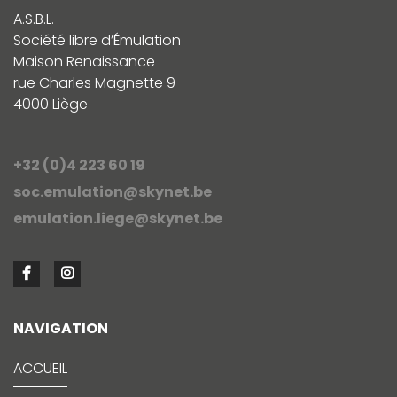
A.S.B.L.
Société libre d’Émulation
Maison Renaissance
rue Charles Magnette 9
4000 Liège
+32 (0)4 223 60 19
soc.emulation@skynet.be
emulation.liege@skynet.be
NAVIGATION
ACCUEIL