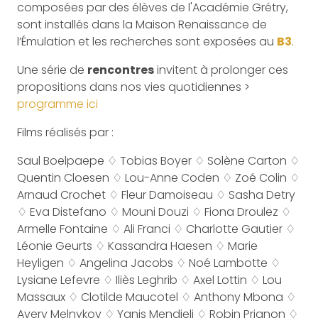
composées par des élèves de l'Académie Grétry,
sont installés dans la Maison Renaissance de
l’Émulation et les recherches sont exposées au
B3
.
Une série de
rencontres
invitent à prolonger ces
propositions dans nos vies quotidiennes >
programme ici
Films réalisés par :
Saul Boelpaepe ♢ Tobias Boyer ♢ Solène Carton ♢
Quentin Cloesen ♢ Lou-Anne Coden ♢ Zoé Colin ♢
Arnaud Crochet ♢ Fleur Damoiseau ♢ Sasha Detry
♢ Eva Distefano ♢ Mouni Douzi ♢ Fiona Droulez ♢
Armelle Fontaine ♢ Ali Franci ♢ Charlotte Gautier ♢
Léonie Geurts ♢ Kassandra Haesen ♢ Marie
Heyligen ♢ Angelina Jacobs ♢ Noé Lambotte ♢
Lysiane Lefevre ♢ Iliès Leghrib ♢ Axel Lottin ♢ Lou
Massaux ♢ Clotilde Maucotel ♢ Anthony Mbona ♢
Avery Melnykov ♢ Yanis Mendjeli ♢ Robin Prignon ♢