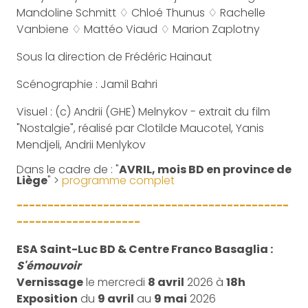
Mandoline Schmitt ♢ Chloé Thunus ♢ Rachelle
Vanbiene ♢ Mattéo Viaud ♢ Marion Zaplotny
Sous la direction de Frédéric Hainaut
Scénographie : Jamil Bahri
Visuel : (c) Andrii (GHE) Melnykov - extrait du film
"Nostalgie", réalisé par Clotilde Maucotel, Yanis
Mendjeli, Andrii Menlykov
Dans le cadre de : "
AVRIL, mois BD en province de
Liège
" >
programme complet
--------------------------------------------
--------------------
ESA Saint-Luc BD & Centre Franco Basaglia :
S'émouvoir
Vernissage
le mercredi
8 avril
2026 à
18h
Exposition
du
9 avril
au
9 mai
2026