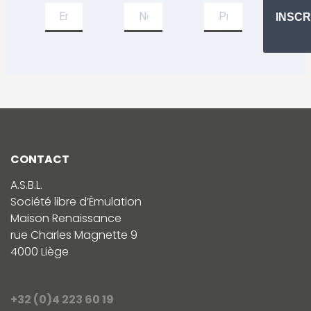
INSCR
CONTACT
A.S.B.L.
Société libre d’Émulation
Maison Renaissance
rue Charles Magnette 9
4000 Liège
+32 (0)4 223 60 19