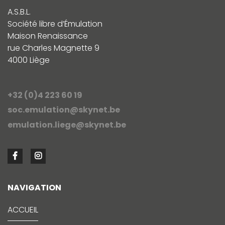
A.S.B.L.
Société libre d’Émulation
Maison Renaissance
rue Charles Magnette 9
4000 Liège
+32 (0)4 223 60 19
soc.emulation@skynet.be
emulation.liege@skynet.be
NAVIGATION
ACCUEIL