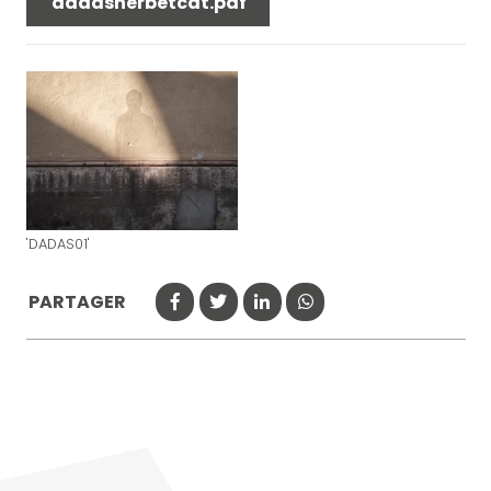
dadasherbetcdt.pdf
'DADAS01'
PARTAGER