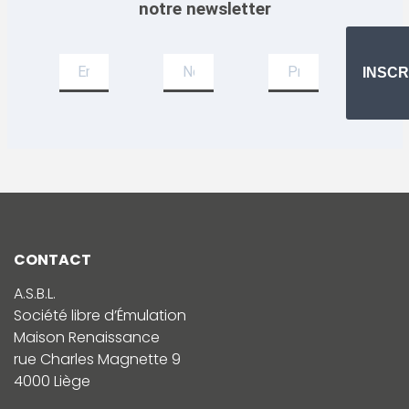
notre newsletter
Newsletter
INSCR
CONTACT
A.S.B.L.
Société libre d’Émulation
Maison Renaissance
rue Charles Magnette 9
4000 Liège