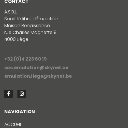
CONTACT
A.S.B.L.
Société libre d’Émulation
Maison Renaissance
rue Charles Magnette 9
4000 Liège
+32 (0)4 223 60 19
soc.emulation@skynet.be
emulation.liege@skynet.be
NAVIGATION
ACCUEIL