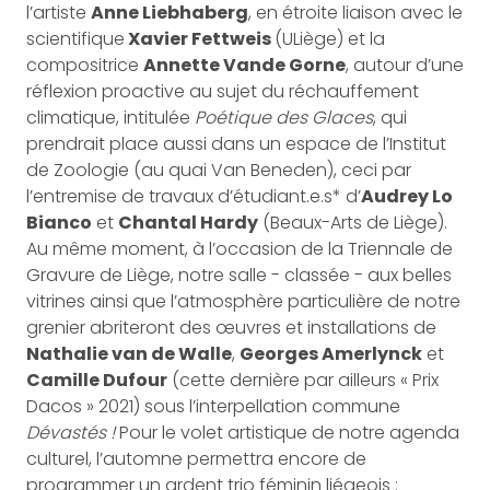
l’artiste
Anne Liebhaberg
, en étroite liaison avec le
scientifique
Xavier Fettweis
(ULiège) et la
compositrice
Annette Vande Gorne
, autour d’une
réflexion proactive au sujet du réchauffement
climatique, intitulée
Poétique des Glaces
, qui
prendrait place aussi dans un espace de l’Institut
de Zoologie (au quai Van Beneden), ceci par
l’entremise de travaux d’étudiant.e.s* d’
Audrey Lo
Bianco
et
Chantal Hardy
(Beaux-Arts de Liège).
Au même moment, à l’occasion de la Triennale de
Gravure de Liège, notre salle - classée - aux belles
vitrines ainsi que l’atmosphère particulière de notre
grenier abriteront des œuvres et installations de
Nathalie van de Walle
,
Georges Amerlynck
et
Camille Dufour
(cette dernière par ailleurs « Prix
Dacos » 2021) sous l’interpellation commune
Dévastés !
Pour le volet artistique de notre agenda
culturel, l’automne permettra encore de
programmer un ardent trio féminin liégeois :