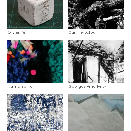
'Olivier Pé'
'Camille Dufour'
'Naïma Berriah'
'Georges Amerlynck'