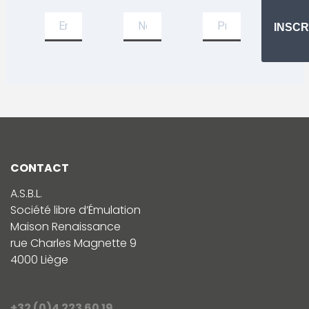
INSCR
CONTACT
A.S.B.L.
Société libre d’Émulation
Maison Renaissance
rue Charles Magnette 9
4000 Liège
+32 (0)4 223 60 19